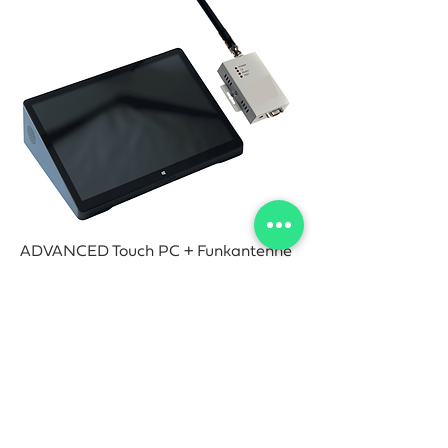
ADVANCED Touch PC + Funkantenne
Preis
699,00 €