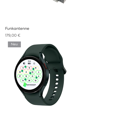
Funkantenne
Preis
179,00 €
Neu